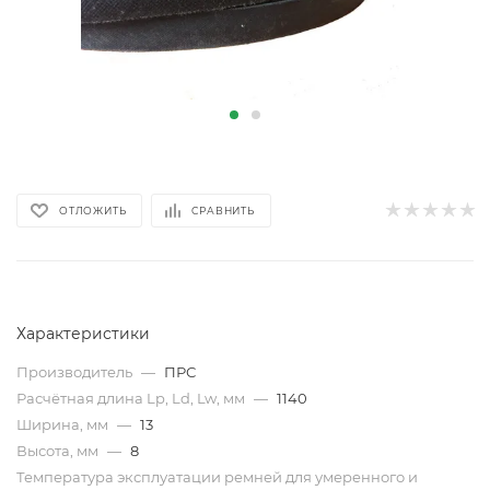
ОТЛОЖИТЬ
СРАВНИТЬ
Характеристики
Производитель
—
ПРС
Расчётная длина Lp, Ld, Lw, мм
—
1140
Ширина, мм
—
13
Высота, мм
—
8
Температура эксплуатации ремней для умеренного и