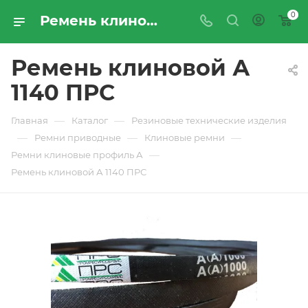
0
Ремень клиновой А 1140 ПРС - купить по цене производителя с доставкой по Москве и России | ПРОМРЕСУРССЕРВИС
Ремень клиновой А
1140 ПРС
—
—
Главная
Каталог
Резиновые технические изделия
—
—
—
Ремни приводные
Клиновые ремни
—
Ремни клиновые профиль А
Ремень клиновой А 1140 ПРС