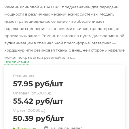
Ремень клиновой А 1140 ПРС предназначен для передачи
мощности в различных механических системах. Модель
имеет трапециевидное сечение, что обеспечивает
надежное сцепление с канавками шкивов, предотвращает
проскальзывание. Ремень изготовлен путем диафрагменной
вулканизации в специальной пресс-форме. Материал —
кордшнур или резиновая ткань. С внешней стороны изделие
может покрываться резиной или о...
Всё описание
Розничная
57.95
руб
/шт
Оптовая (от 50000р.)
55.42
руб
/шт
Vip (от 100000р.)
50.39
руб
/шт
Нашли дешевле?
В наличии