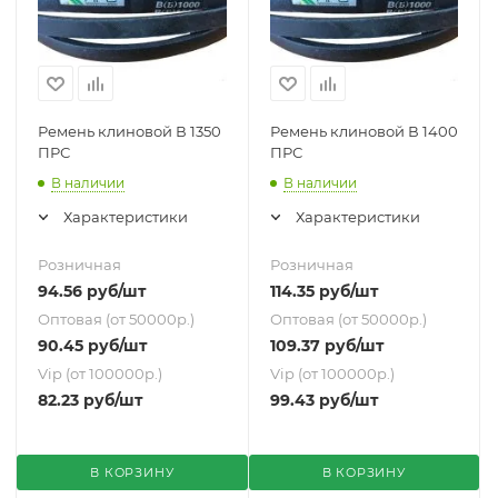
Ремень клиновой В 1350
Ремень клиновой В 1400
ПРС
ПРС
В наличии
В наличии
Характеристики
Характеристики
Розничная
Розничная
94.56
руб
/шт
114.35
руб
/шт
Оптовая (от 50000р.)
Оптовая (от 50000р.)
90.45
руб
/шт
109.37
руб
/шт
Vip (от 100000р.)
Vip (от 100000р.)
82.23
руб
/шт
99.43
руб
/шт
В КОРЗИНУ
В КОРЗИНУ