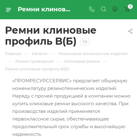
0
Ремни клиновые профиль B (Б) - купить по цене производителя с доставкой по России | Промресурссервис
Ремни клиновые
профиль B(Б)
79
—
—
Главная
Каталог
Резиновые технические изделия
—
—
—
Ремни приводные
Клиновые ремни
Ремни клиновые профиль B(Б)
«ПРОМРЕСУРССЕРВИС» предлагает обширную
номенклатуру резинотехнических изделий.
Наряду с прочей продукцией в компании можно
купить клиновые ремни высокого качества. При
производстве изделий применяется
первоклассное сырье, обеспечивающее
продолжительный срок службы и высочайшую
надежность.