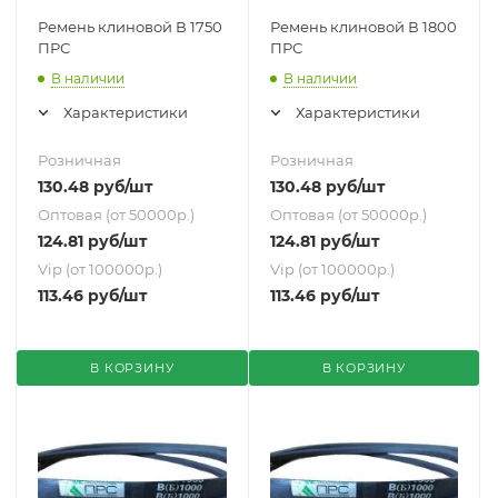
Ремень клиновой В 1750
Ремень клиновой В 1800
ПРС
ПРС
В наличии
В наличии
Характеристики
Характеристики
Розничная
Розничная
130.48
руб
/шт
130.48
руб
/шт
Оптовая (от 50000р.)
Оптовая (от 50000р.)
124.81
руб
/шт
124.81
руб
/шт
Vip (от 100000р.)
Vip (от 100000р.)
113.46
руб
/шт
113.46
руб
/шт
В КОРЗИНУ
В КОРЗИНУ