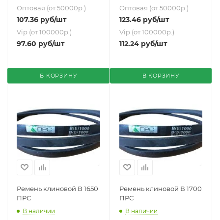
Оптовая (от 50000р.)
Оптовая (от 50000р.)
107.36
руб
/шт
123.46
руб
/шт
Vip (от 100000р.)
Vip (от 100000р.)
97.60
руб
/шт
112.24
руб
/шт
В КОРЗИНУ
В КОРЗИНУ
Ремень клиновой В 1650
Ремень клиновой В 1700
ПРС
ПРС
В наличии
В наличии