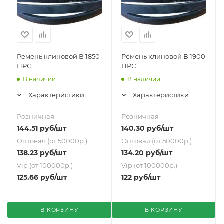
Ремень клиновой В 1850
Ремень клиновой В 1900
ПРС
ПРС
В наличии
В наличии
Характеристики
Характеристики
Розничная
Розничная
144.51
руб
/шт
140.30
руб
/шт
Оптовая (от 50000р.)
Оптовая (от 50000р.)
138.23
руб
/шт
134.20
руб
/шт
Vip (от 100000р.)
Vip (от 100000р.)
125.66
руб
/шт
122
руб
/шт
В КОРЗИНУ
В КОРЗИНУ