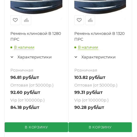
Ремень клиновой В 1280
Ремень клиновой В 1320
ПРС
ПРС
В наличии
В наличии
Характеристики
Характеристики
Розничная
Розничная
96.81
руб
/шт
103.82
руб
/шт
Оптовая (от 50000р.)
Оптовая (от 50000р.)
92.60
руб
/шт
99.31
руб
/шт
Vip (от 100000р.)
Vip (от 100000р.)
84.18
руб
/шт
90.28
руб
/шт
В КОРЗИНУ
В КОРЗИНУ