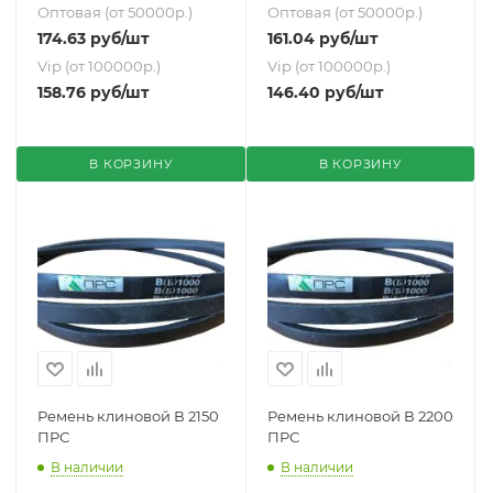
Оптовая (от 50000р.)
Оптовая (от 50000р.)
174.63
руб
/шт
161.04
руб
/шт
Vip (от 100000р.)
Vip (от 100000р.)
158.76
руб
/шт
146.40
руб
/шт
В КОРЗИНУ
В КОРЗИНУ
Ремень клиновой В 2150
Ремень клиновой В 2200
ПРС
ПРС
В наличии
В наличии