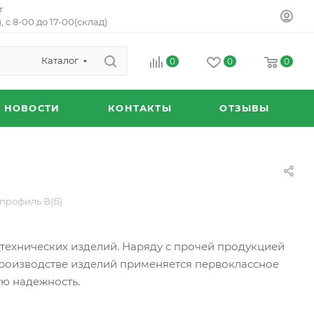
т
, с 8-00 до 17-00(склад)
Каталог
0
0
0
НОВОСТИ
КОНТАКТЫ
ОТЗЫВЫ
профиль B(Б)
хнических изделий. Наряду с прочей продукцией
производстве изделий применяется первоклассное
ю надежность.