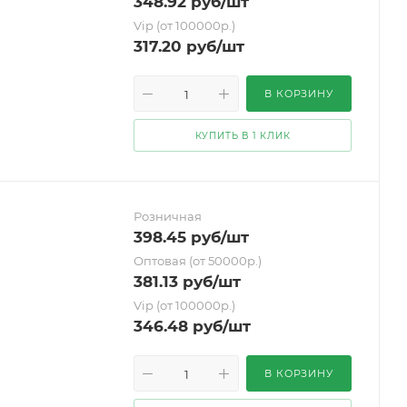
348.92
руб
/шт
Vip (от 100000р.)
317.20
руб
/шт
В КОРЗИНУ
КУПИТЬ В 1 КЛИК
Розничная
398.45
руб
/шт
Оптовая (от 50000р.)
381.13
руб
/шт
Vip (от 100000р.)
346.48
руб
/шт
В КОРЗИНУ