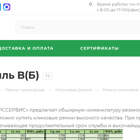
Время работы: пн-п
с 8-00 до 17-00(офис)
ДОСТАВКА И ОПЛАТА
СЕРТИФИКАТЫ
ль B(Б)
79
—
—
—
Ремни приводные
Клиновые ремни
Ремни клиновые 
СЕРВИС» предлагает обширную номенклатуру резиноте
можно купить клиновые ремни высокого качества. При 
печивающее продолжительный срок службы и высочайшу