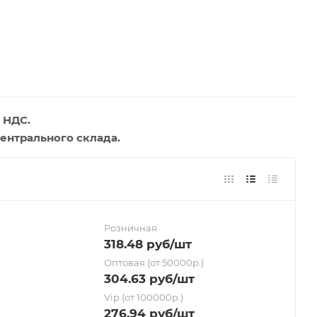
 НДС.
ентрального склада.
Розничная
318.48
руб
/шт
Оптовая (от 50000р.)
304.63
руб
/шт
Vip (от 100000р.)
276.94
руб
/шт