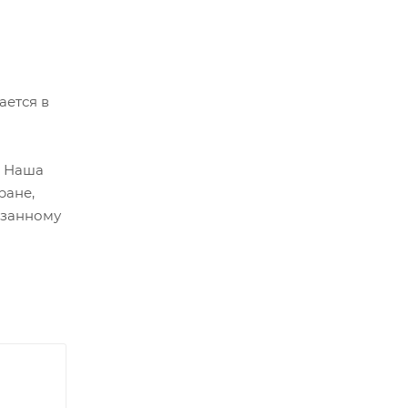
ается в
. Наша
ране,
азанному