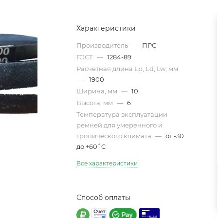
Характеристики
Производитель
—
ПРС
ГОСТ
—
1284-89
Расчётная длина Lp, Ld, Lw, мм
—
1900
Ширина, мм
—
10
Высота, мм
—
6
Температура эксплуатации
ремней для умеренного и
тропического климата
—
от -30
до +60˚C
Все характеристики
Способ оплаты