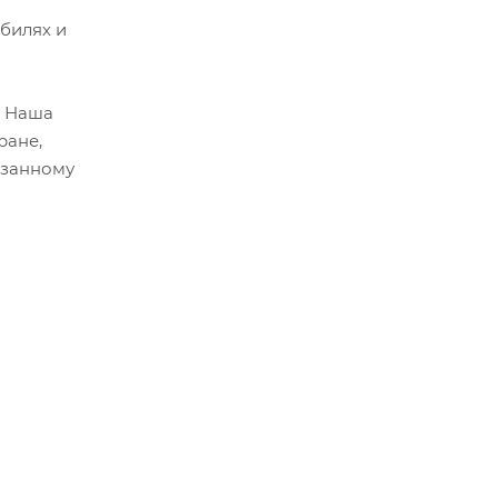
билях и
. Наша
ране,
азанному