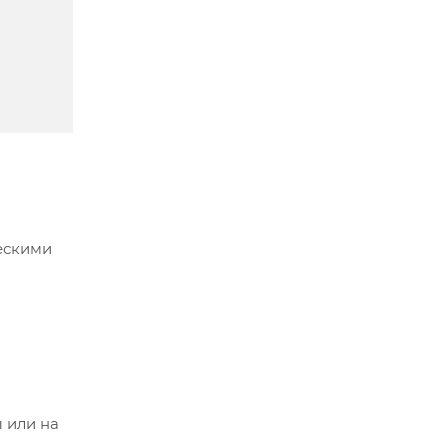
ескими
 или на