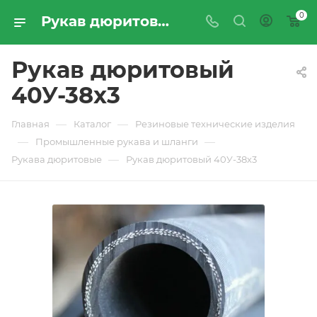
0
Рукав дюритовый 40У-38х3 - купить по цене производителя с доставкой по Москве и России | ПРОМРЕСУРССЕРВИС
Рукав дюритовый
40У-38х3
—
—
Главная
Каталог
Резиновые технические изделия
—
—
Промышленные рукава и шланги
—
Рукава дюритовые
Рукав дюритовый 40У-38х3