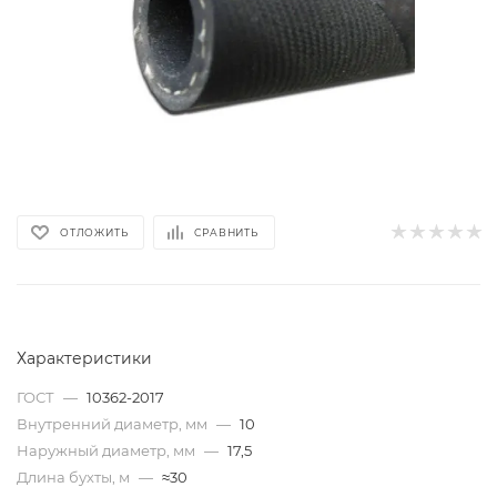
ОТЛОЖИТЬ
СРАВНИТЬ
Характеристики
ГОСТ
—
10362-2017
Внутренний диаметр, мм
—
10
Наружный диаметр, мм
—
17,5
Длина бухты, м
—
≈30