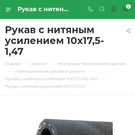
0
Рукав с нитяным усилением 10х17,5-1,47 - купить по цене производителя с доставкой по Москве и России | ПРОМРЕСУРССЕРВИС
Рукав с нитяным
усилением 10х17,5-
1,47
—
—
Главная
Каталог
Резиновые технические изделия
—
—
Промышленные рукава и шланги
—
Рукава с нитяным усилением ГОСТ 10362-2017
Рукав с нитяным усилением 10х17,5-1,47