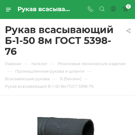
0
Рукав всасывающий Б-1-50 8м ГОСТ 5398-76 - купить по цене производителя с доставкой по Москве и России | ПРОМРЕСУРССЕРВИС
Рукав всасывающий
Б-1-50 8м ГОСТ 5398-
76
—
—
Главная
Каталог
Резиновые технические изделия
—
—
Промышленные рукава и шланги
—
—
Всасывающие рукава
Б (бензин)
Рукав всасывающий Б-1-50 8м ГОСТ 5398-76