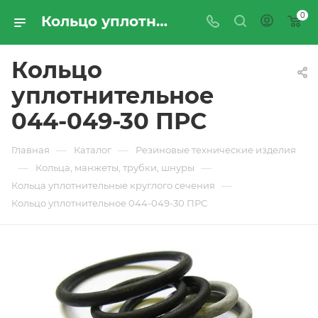
0
Кольцо уплотнительное 044-049-30 ПРС - купить по цене производителя с доставкой по Москве и России | ПРОМРЕСУРССЕРВИС
Кольцо
уплотнительное
044-049-30 ПРС
—
—
Главная
Каталог
Резиновые технические изделия
—
—
Кольца, манжеты, трубки, шнуры
—
Кольца уплотнительные круглого сечения
Кольцо уплотнительное 044-049-30 ПРС