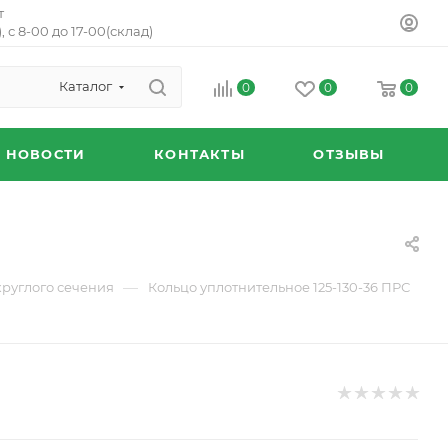
т
, с 8-00 до 17-00(склад)
Каталог
0
0
0
НОВОСТИ
КОНТАКТЫ
ОТЗЫВЫ
—
круглого сечения
Кольцо уплотнительное 125-130-36 ПРС