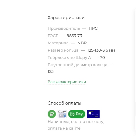
Характеристики
Производитель
—
ПРС
ГОСТ
—
9833-73
Материал
—
NBR
Размер кольца
—
125-130-3,6 мм
Твёрдость по Шору А
—
70
Внутренний диаметр кольца
—
125
Все характеристики
Способ оплаты
Наличные, оплата по счету,
оплата на сайте