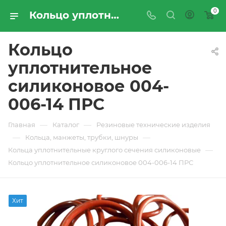
0
Кольцо уплотнительное силиконовое 004-006-14 ПРС - купить по цене производителя с доставкой по Москве и России | ПРОМРЕСУРССЕРВИС
Кольцо
уплотнительное
силиконовое 004-
006-14 ПРС
—
—
Главная
Каталог
Резиновые технические изделия
—
—
Кольца, манжеты, трубки, шнуры
—
Кольца уплотнительные круглого сечения силиконовые
Кольцо уплотнительное силиконовое 004-006-14 ПРС
Хит