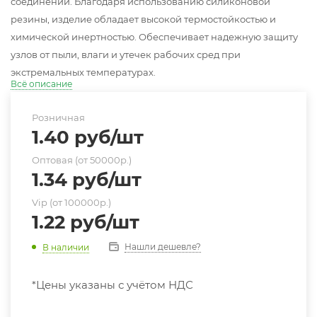
соединений. Благодаря использованию силиконовой
резины, изделие обладает высокой термостойкостью и
химической инертностью. Обеспечивает надежную защиту
узлов от пыли, влаги и утечек рабочих сред при
экстремальных температурах.
Всё описание
Розничная
1.40
руб
/шт
Оптовая (от 50000р.)
1.34
руб
/шт
Vip (от 100000р.)
1.22
руб
/шт
Нашли дешевле?
В наличии
*Цены указаны с учётом НДС