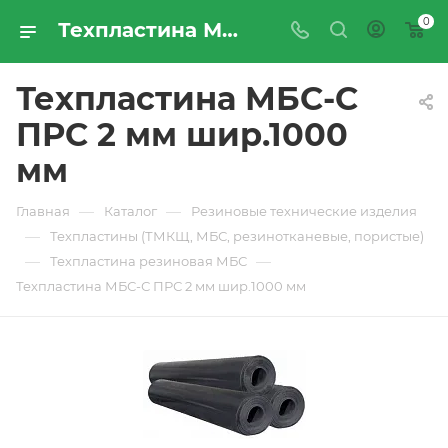
0
Техпластина МБС-С ПРС 2 мм шир.1000 мм - купить по цене производителя с доставкой по Москве и России | ПРОМРЕСУРССЕРВИС
Техпластина МБС-С
ПРС 2 мм шир.1000
мм
—
—
Главная
Каталог
Резиновые технические изделия
—
Техпластины (ТМКЩ, МБС, резинотканевые, пористые)
—
—
Техпластина резиновая МБС
Техпластина МБС-С ПРС 2 мм шир.1000 мм