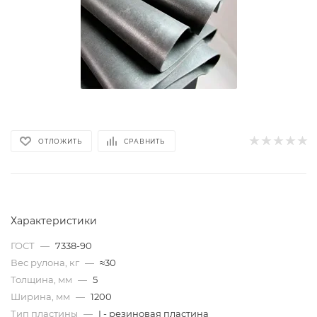
ОТЛОЖИТЬ
СРАВНИТЬ
Характеристики
ГОСТ
—
7338-90
Вес рулона, кг
—
≈30
Толщина, мм
—
5
Ширина, мм
—
1200
Тип пластины
—
I - резиновая пластина