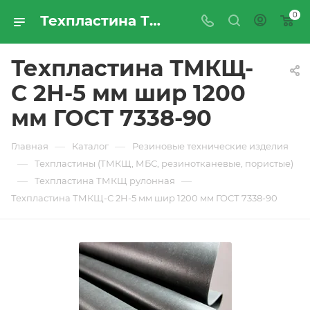
0
Техпластина ТМКЩ-С 2Н-5 мм шир 1200 мм ГОСТ 7338-90 - купить по цене производителя с доставкой по Москве и России | ПРОМРЕСУРССЕРВИС
Техпластина ТМКЩ-
С 2Н-5 мм шир 1200
мм ГОСТ 7338-90
—
—
Главная
Каталог
Резиновые технические изделия
—
Техпластины (ТМКЩ, МБС, резинотканевые, пористые)
—
—
Техпластина ТМКЩ рулонная
Техпластина ТМКЩ-С 2Н-5 мм шир 1200 мм ГОСТ 7338-90