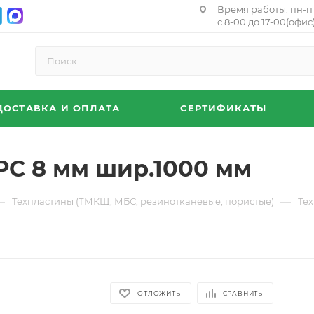
Время работы: пн-п
с 8-00 до 17-00(офис)
ДОСТАВКА И ОПЛАТА
СЕРТИФИКАТЫ
РС 8 мм шир.1000 мм
—
—
Техпластины (ТМКЩ, МБС, резинотканевые, пористые)
Те
ОТЛОЖИТЬ
СРАВНИТЬ