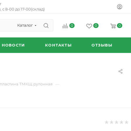
т
, с 8-00 до 17-00(склад)
Каталог
0
0
0
НОВОСТИ
КОНТАКТЫ
ОТЗЫВЫ
—
хпластина ТМКЩ рулонная