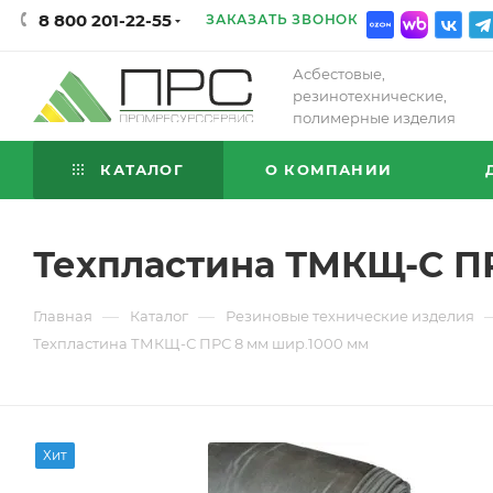
8 800 201-22-55
ЗАКАЗАТЬ ЗВОНОК
Асбестовые,
резинотехнические,
полимерные изделия
КАТАЛОГ
О КОМПАНИИ
Техпластина ТМКЩ-С П
—
—
Главная
Каталог
Резиновые технические изделия
Техпластина ТМКЩ-С ПРС 8 мм шир.1000 мм
Хит