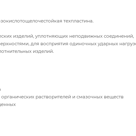
зокислотощелочестойкая техпластина.
ческих изделий, уплотняющих неподвижных соединений,
рхностями, для восприятия одиночных ударных нагрузо
плотнительных изделий.
а
з органических растворителей и смазочных веществ
щенных