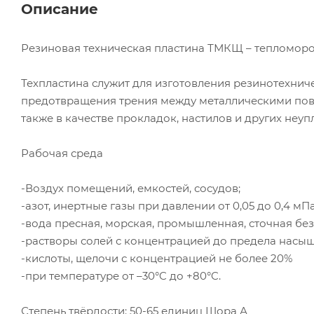
Описание
Резиновая техническая пластина ТМКЩ – тепломоро
Техпластина служит для изготовления резинотехни
предотвращения трения между металлическими пове
также в качестве прокладок, настилов и других неу
Рабочая среда
-Воздух помещений, емкостей, сосудов;
-азот, инертные газы при давлении от 0,05 до 0,4 мП
-вода пресная, морская, промышленная, сточная бе
-растворы солей с концентрацией до предела насы
-кислоты, щелочи с концентрацией не более 20%
-при температуре от –30°C до +80°C.
Степень твёрдости: 50-65 единиц Шора А