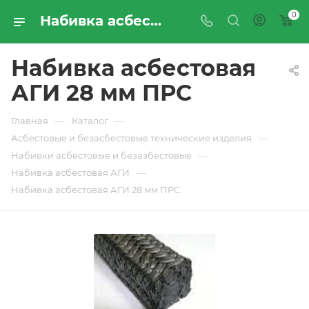
0
Набивка асбестовая АГИ 28 мм ПРС - купить по цене производителя с доставкой по Москве и России | ПРОМРЕСУРССЕРВИС
Набивка асбестовая
АГИ 28 мм ПРС
—
—
Главная
Каталог
—
Асбестовые и безасбестовые технические изделия
—
Набивки асбестовые и безазбестовые
—
Набивка асбестовая АГИ
Набивка асбестовая АГИ 28 мм ПРС